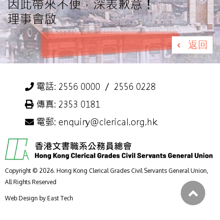
因此帶來不便，深表歉意！
理事會啟
返回
電話: 2556 0000 ／ 2556 0228
傳真: 2353 0181
電郵: enquiry@clerical.org.hk
Copyright © 2026. Hong Kong Clerical Grades Civil Servants General Union,
All Rights Reserved
Web Design
by
East Tech