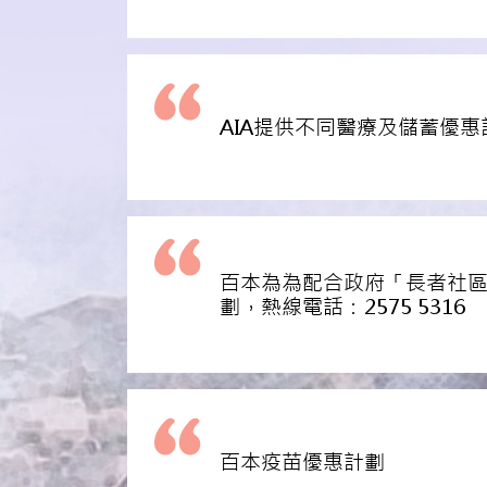
AIA提供不同醫療及儲蓄優惠
百本為為配合政府「長者社
劃，熱線電話：2575 5316
百本疫苗優惠計劃