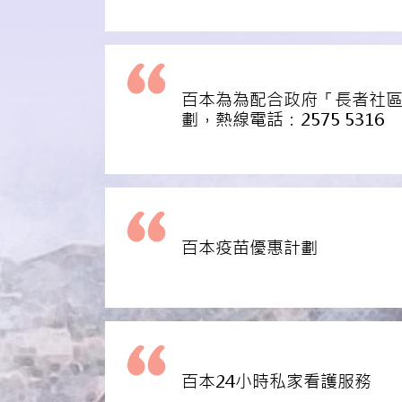
百本為為配合政府「長者社
劃，熱線電話：2575 5316
百本疫苗優惠計劃
百本24小時私家看護服務